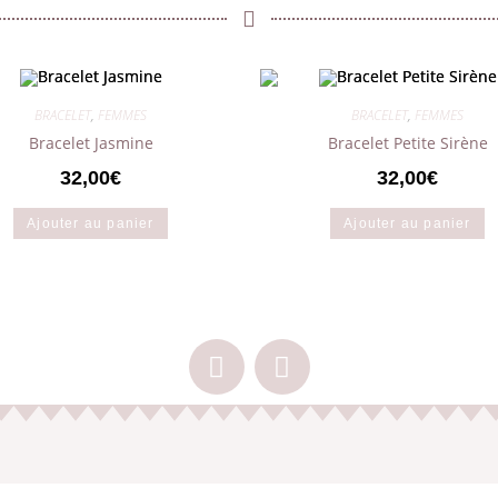
BRACELET
,
FEMMES
BRACELET
,
FEMMES
Bracelet Jasmine
Bracelet Petite Sirène
32,00
€
32,00
€
Ajouter au panier
Ajouter au panier