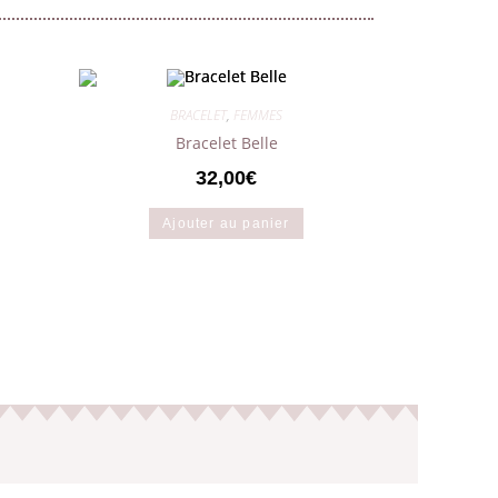
BRACELET
,
FEMMES
Bracelet Belle
32,00
€
Ajouter au panier