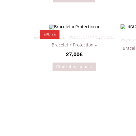
ÉPUISÉ
BRACELET
,
BRACELET
,
BRACELET
,
FEMMES
,
HOMMES
,
MIXTES
BRACELET
Bracelet « Protection »
Bracel
27,00
€
Choix des options