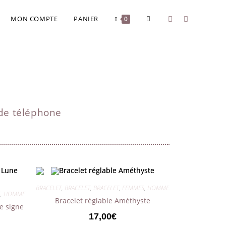
MON COMPTE
PANIER
0
 de téléphone
BRACELET
,
BRACELET
,
BRACELET
,
FEMMES
,
HOMMES
,
MIXTES
S
,
HOMMES
,
MIXTES
Bracelet réglable Améthyste
e signe
17,00
€