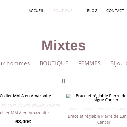
ACCUEIL
BOUTIQUE
BLOG
CONTACT
Mixtes
our hommes
BOUTIQUE
FEMMES
Bijou
,
BRACELET
,
COLLIER
,
FEMMES
,
HOMMES
,
MIXTES
BRACELET
,
BRACELET
,
BRACELET
,
FEMME
ollier MALA en Amazonite
Bracelet réglable Pierre de Lun
68,00
€
Cancer