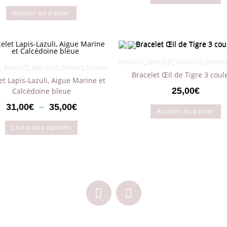
Ajouter au panier
BRACELET
,
BRACELET
,
BRACELET
,
FEMME
,
BRACELET
,
BRACELET
,
FEMMES
,
HOMMES
,
MIXTES
Bracelet Œil de Tigre 3 coul
et Lapis-Lazuli, Aigue Marine et
25,00
€
Calcédoine bleue
31,00
€
–
35,00
€
Ajouter au panier
Choix des options