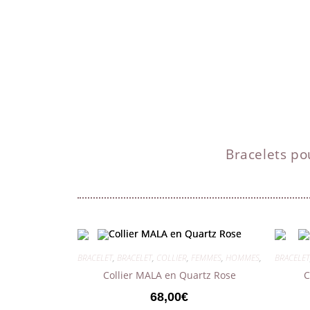
Bracelets p
BRACELET
,
BRACELET
,
COLLIER
,
FEMMES
,
HOMMES
,
MIXTES
BRACELET
Collier MALA en Quartz Rose
C
68,00
€