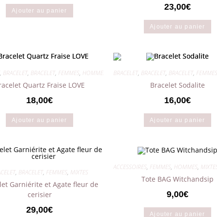
23,00
€
Ajouter au panier
Ajouter au panier
,
BRACELET
,
BRACELET
,
FEMMES
,
HOMMES
,
MIXTES
BRACELET
,
BRACELET
,
BRACELET
,
FEMME
racelet Quartz Fraise LOVE
Bracelet Sodalite
18,00
€
16,00
€
Ajouter au panier
Ajouter au panier
ACCESSOIRES
,
FEMMES
,
HOMMES
,
MIXTE
ACELET
,
BRACELET
,
FEMMES
,
MIXTES
Tote BAG Witchandsip
et Garniérite et Agate fleur de
9,00
€
cerisier
29,00
€
Ajouter au panier