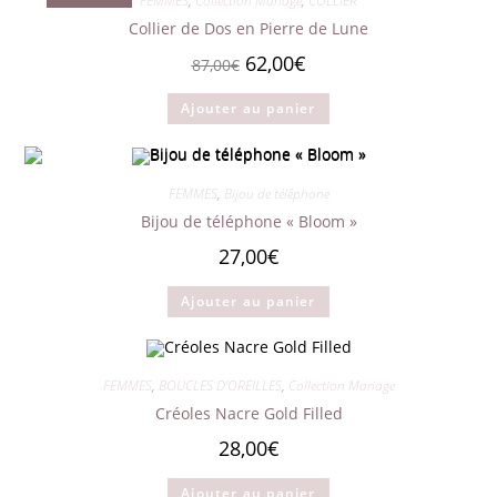
FEMMES
,
Collection Mariage
,
COLLIER
Collier de Dos en Pierre de Lune
Le
Le
62,00
€
87,00
€
prix
prix
initial
actuel
Ajouter au panier
était :
est :
87,00€.
62,00€.
FEMMES
,
Bijou de téléphone
Bijou de téléphone « Bloom »
27,00
€
Ajouter au panier
FEMMES
,
BOUCLES D'OREILLES
,
Collection Mariage
Créoles Nacre Gold Filled
28,00
€
Ajouter au panier