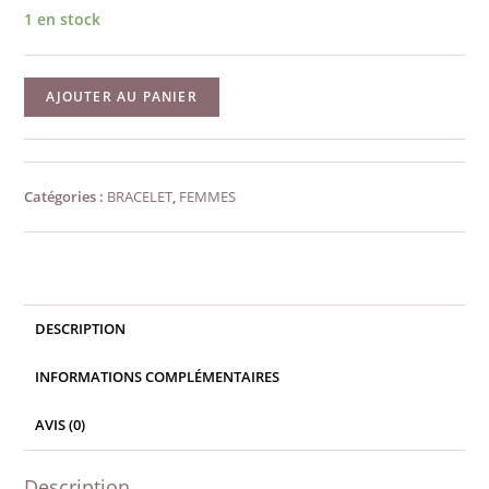
1 en stock
quantité
AJOUTER AU PANIER
de
Bracelet
Jasmine
Catégories :
BRACELET
,
FEMMES
DESCRIPTION
INFORMATIONS COMPLÉMENTAIRES
AVIS (0)
Description