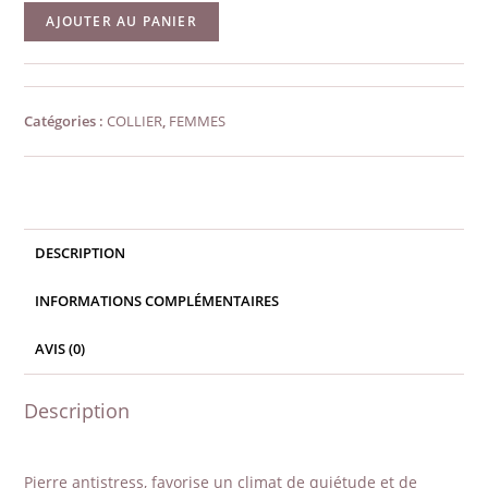
quantité
AJOUTER AU PANIER
de
Collier
rhodochrosite
Catégories :
COLLIER
,
FEMMES
avec
fermoir
DESCRIPTION
INFORMATIONS COMPLÉMENTAIRES
AVIS (0)
Description
Pierre antistress, favorise un climat de quiétude et de