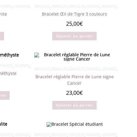
options
peuvent
FEMMES
,
HOMMES
,
MIXTES
BRACELET
,
BRACELET
,
BRACELET
,
FEMMES
,
HOMMES
,
MIXTES
être
choisies
nite
Bracelet Œil de Tigre 3 couleurs
sur
la
25,00
€
page
du
produit
e
Ajouter au panier
FEMMES
,
HOMMES
,
MIXTES
BRACELET
,
BRACELET
,
BRACELET
,
FEMMES
,
HOMMES
,
MIXTES
méthyste
Bracelet réglable Pierre de Lune signe
Cancer
23,00
€
ier
Ajouter au panier
FEMMES
,
HOMMES
,
MIXTES
BRACELET
,
BRACELET
,
BRACELET
,
FEMMES
,
HOMMES
,
MIXTES