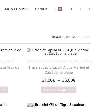
MON COMPTE
PANIER
0
VISUALISER :
12
24
TOUS
MES
,
MIXTES
BRACELET
,
BRACELET
,
BRACELET
,
FEMMES
,
HOMMES
,
MIXTES
gate fleur de
Bracelet Lapis-Lazuli, Aigue Marine et
Calcédoine bleue
Plage
31,00
€
–
35,00
€
de
prix :
Ce
ier
Choix des options
produit
31,00€
a
à
plusieurs
35,00€
variations.
Les