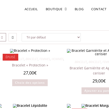
ACCUEIL
BOUTIQUE
BLOG
CONTACT
ÉPUISÉ
RACELET
,
BRACELET
,
BRACELET
,
FEMMES
,
HOMMES
,
MIXTES
BRACELET
,
BRACELET
,
FEM
Bracelet « Protection »
Bracelet Garniérite et A
27,00
€
cerisier
29,00
€
Ce
Choix des options
produit
a
Ajouter au pan
plusieurs
variations.
Les
options
peuvent
être