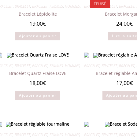
choisies
ÉPUISÉ
RACELET
,
BRACELET
,
BRACELET
,
FEMMES
,
HOMMES
,
MIXTES
BRACELET
,
BRACELET
,
BRACELET
,
sur
la
Bracelet Lépidolite
Bracelet Morga
page
du
19,00
€
24,00
€
produit
Ajouter au panier
Lire la suit
RACELET
,
BRACELET
,
BRACELET
,
FEMMES
,
HOMMES
,
MIXTES
BRACELET
,
BRACELET
,
BRACELET
,
Bracelet Quartz Fraise LOVE
Bracelet réglable A
18,00
€
17,00
€
Ajouter au panier
Ajouter au pan
RACELET
,
BRACELET
,
BRACELET
,
FEMMES
,
HOMMES
,
MIXTES
BRACELET
,
BRACELET
,
BRACELET
,