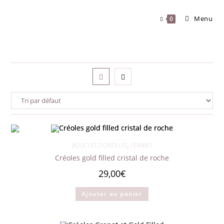
Skip
to
Menu
0
content
BOUCLES D'OREILLES
,
FEMMES
Créoles gold filled cristal de roche
29,00
€
Ajouter au panier