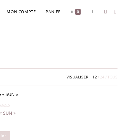
MON COMPTE
PANIER
0
VISUALISER :
12
24
TOUS
EMMES
 « SUN »
ier