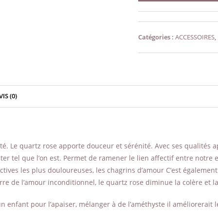
de
Quartz
Rose
Catégories :
ACCESSOIRES
,
Brut
n°6
VIS (0)
vité. Le quartz rose apporte douceur et sérénité. Avec ses qualités 
pter tel que l’on est. Permet de ramener le lien affectif entre not
ffectives les plus douloureuses, les chagrins d’amour C’est égaleme
rre de l’amour inconditionnel, le quartz rose diminue la colère et la
 enfant pour l’apaiser, mélanger à de l’améthyste il améliorerait 