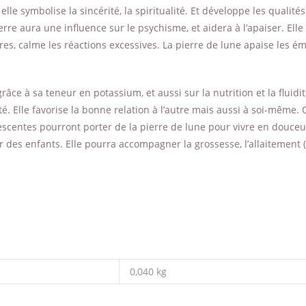
, elle symbolise la sincérité, la spiritualité. Et développe les qual
re aura une influence sur le psychisme, et aidera à l’apaiser. Elle
es, calme les réactions excessives. La pierre de lune apaise les ém
grâce à sa teneur en potassium, et aussi sur la nutrition et la fluid
ité. Elle favorise la bonne relation à l’autre mais aussi à soi-même.
lescentes pourront porter de la pierre de lune pour vivre en douce
 des enfants. Elle pourra accompagner la grossesse, l’allaitement (i
0,040 kg