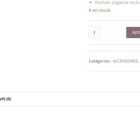
Pochon organza inclu
8 en stock
quantité
AJ
de
Pierre
de
Catégories :
ACCESSOIRES
,
Lune
multicolore
qualité
"A"
VIS (0)