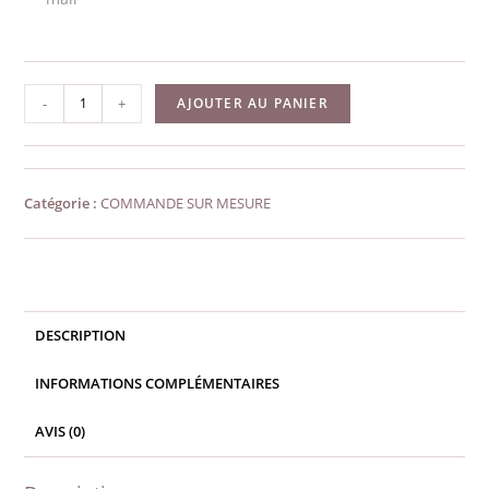
quantité
-
+
AJOUTER AU PANIER
de
Formulaire
de
Catégorie :
COMMANDE SUR MESURE
demande
sur-
mesure
DESCRIPTION
INFORMATIONS COMPLÉMENTAIRES
AVIS (0)