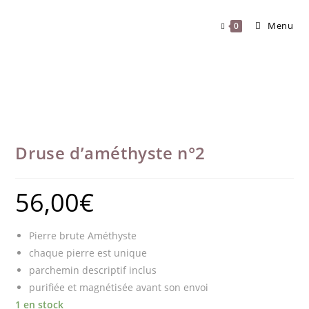
Skip
to
Menu
0
content
Druse d’améthyste n°2
56,00
€
Pierre brute Améthyste
chaque pierre est unique
parchemin descriptif inclus
purifiée et magnétisée avant son envoi
1 en stock