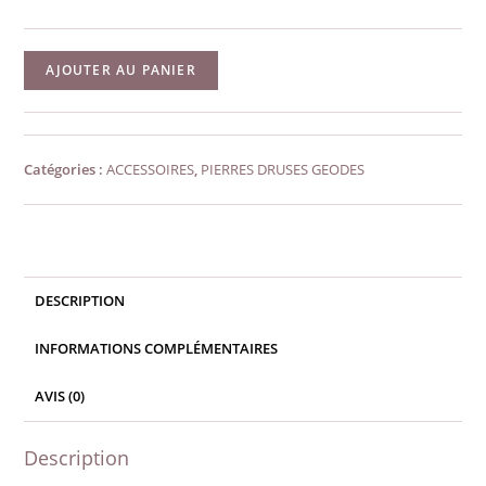
quantité
AJOUTER AU PANIER
de
Druse
d'améthyste
Catégories :
ACCESSOIRES
,
PIERRES DRUSES GEODES
n°2
DESCRIPTION
INFORMATIONS COMPLÉMENTAIRES
AVIS (0)
Description