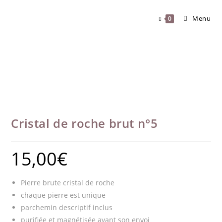
Skip
to
Menu
0
content
Cristal de roche brut n°5
15,00
€
Pierre brute cristal de roche
chaque pierre est unique
parchemin descriptif inclus
purifiée et magnétisée avant son envoi