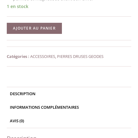
1 en stock
quantité
AJOUTER AU PANIER
de
Cristal
de
Catégories :
ACCESSOIRES
,
PIERRES DRUSES GEODES
roche
brut
n°5
DESCRIPTION
INFORMATIONS COMPLÉMENTAIRES
AVIS (0)